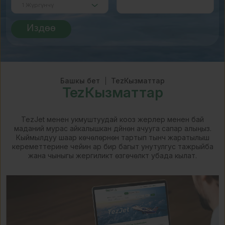
Издөө
Башкы бет
TezКызматтар
TezКызматтар
TezJet менен укмуштуудай кооз жерлер менен бай
маданий мурас айкалышкан дүйнөнү ачууга сапар алыңыз.
Кыймылдуу шаар көчөлөрүнөн тартып тынч жаратылыш
кереметтерине чейин ар бир багыт унутулгус тажрыйба
жана чыныгы жергиликтүү өзгөчөлүктү убада кылат.