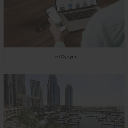
TezСунуш