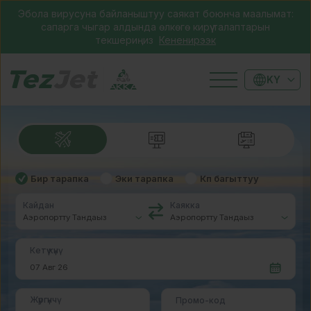
Эбола вирусуна байланыштуу саякат боюнча маалымат:
сапарга чыгар алдында өлкөгө кирүү талаптарын
текшериңиз
Кененирээк
KY
Бир тарапка
Эки тарапка
Көп багыттуу
Кайдан
Каякка
Кетүү күнү
Жүргүнчү
Промо-код