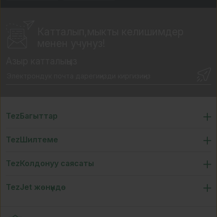
Катталып,мыкты
келишимдер
менен учунуз!
Азыр катталыңыз
TezБагыттар
TezШилтеме
TezКолдонуу саясаты
TezJet жөнүндө