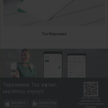
TezЖарнама
Тиркемени Tez жүктөп,
ыңгайлуу учуңуз!
Бул QR кодду
сканерлеп,Tez
тиркемесин жүктөп
алыңыз