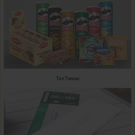
TezТамак