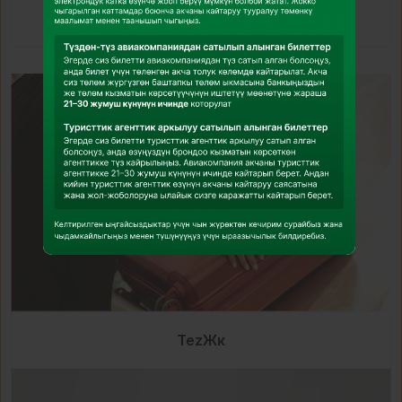
TezОрун
TezЖүк