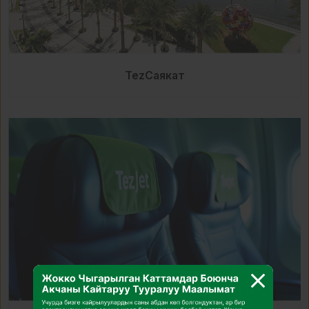
TezСаякат