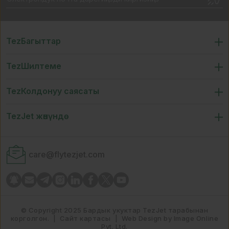
TezБагыттар
TezШилтеме
TezКолдонуу саясаты
TezJet жөнүндө
care@flytezjet.com
© Copyright 2025 Бардык укуктар TezJet тарабынан
корголгон.
|
Сайт картасы
|
Web Design by Image Online
Pvt. Ltd.