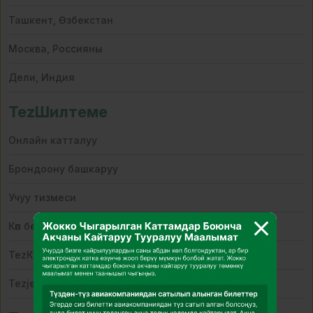
Ташкент, Өзбекстан
Москва, Россияны
Дели, Индия
TezШилтеме
Онлайн катталуу
Брондоону башкаруу
Учуу тизмеси
Көп берилүүчү суроолор
TezКызматтар
Tezjet өнөктөштөрү үчүн