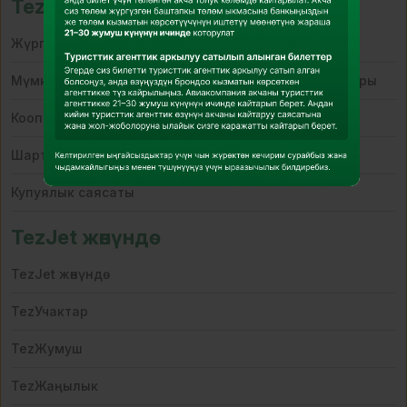
TezКолдонуу саясаты
Жүргүнчүлөрдү ташуу шарттары
Мүмкүнчүлүгү чектелген адамдарды ташуу шарттары
Кооптуу жүк
Шарттар жана эрежелер
Купуялык саясаты
TezJet жөнүндө
TezJet жөнүндө
TezУчактар
TezЖумуш
TezЖаңылык