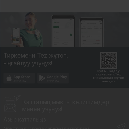
Тиркемени Tez жүктөп,
ыңгайлуу учуңуз!
Бул QR кодду
сканерлеп,Tez
тиркемесин жүктөп
алыңыз
Катталып,мыкты
келишимдер
менен учунуз!
Азыр катталыңыз