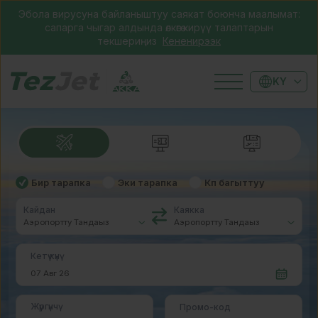
Эбола вирусуна байланыштуу саякат боюнча маалымат:
сапарга чыгар алдында өлкөгө кирүү талаптарын
текшериңиз
Кененирээк
KY
Бир тарапка
Эки тарапка
Көп багыттуу
Кайдан
Каякка
Кетүү күнү
Жүргүнчү
Промо-код