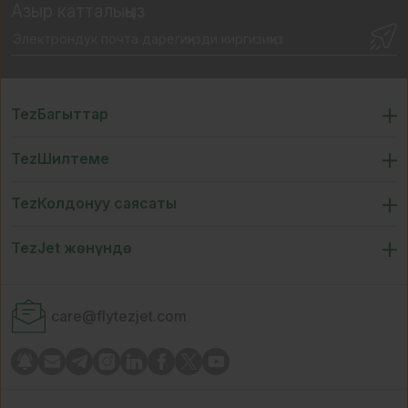
Азыр катталыңыз
TezБагыттар
TezШилтеме
TezКолдонуу саясаты
TezJet жөнүндө
care@flytezjet.com