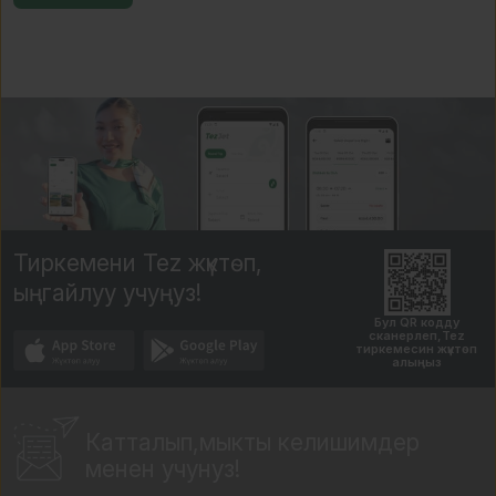
Тиркемени Tez жүктөп,
ыңгайлуу учуңуз!
Бул QR кодду
сканерлеп,Tez
тиркемесин жүктөп
алыңыз
Катталып,мыкты
келишимдер
менен учунуз!