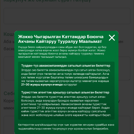
Кошумча маалымат
Аба ырайынын шарттары (күн/түн), учактын номери, иштин
баскычы, жайгашкан жери ж.б.
Себеби
Коркунуч же окуя эмне себептен келип чыккан болушу
мүмкүн деп ойлойсуз?