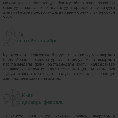
ысыкка каршы болбосоңуз, бул музейлер жана базарлар
сыяктуу шаардын ички кызыктуу жерлерине суктанууга
жана кафе жана ресторандарда жылуу болуу үчүн эң сонун
учур.
Күз
сентябрь-ноябрь
Күз мезгили – Ташкентке барууга эң ыңгайлуу учурлардын
бири. Абанын температурасы ыңгайлуу жана шаардын
парктарындагы жана бактарындагы күзгү жалбырактар
ландшафтка өзгөчө кооздук берет. Мындан тышкары, бул
түшүм жыйноо мезгили, ошондуктан сиз жаңы сезондук
азыктардан ырахат ала аласыз.
Кыш
декабрь-февраль
Ташкентте кыш Орто Азиянын башка шаарларына