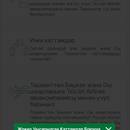
ылдамдык менен жетүү үчүн TezJet Airlines
авиакомпаниясы менен Ташкентке түз рейс
брондооңуз.
Ички каттамдар
TezJet ошондой эле Бишкек жана Ош
шаарларынан Ташкентке каттамдарды
сунуштайт.
Ташкенттен Бишкек жана Ош
шаарларына TezJet Airlines
авиакомпаниясы менен учуп
барыңыз
Ташкенттен Бишкек жана Ош шаарларына
саякат кылууну каалайсызбы? TezJet Airlines
авиакомпаниясы Бишкекке түз жана Ош
шаарына стыкташтыруучу каттамдар менен