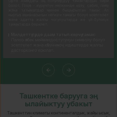
Орто Азиядагы эң популярдуу тамактардын бири
болот. Плов - күрүчтүн негизинде козу, сабиз, пияз
жана татымалдар менен бышырылган тамак. Ал
кыргыз ашканасынын негизги тамагы болуп эсептелет
жана адатта жалпы чогулуштарда же үй-бүлөлүк
тамактарда берилет.
Милдеттүү түрдө даам татып көрчү тамак:
Палоо өзбек меймандостугунун символу болуп
эсептелет жана көбүнчө чоң идиштерде жалпы
дасторконго коюлат.
Ташкентке барууга эң
ылайыктуу убакыт
Ташкенттин климаты континенталдык, жайы ысык,