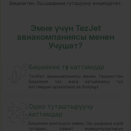
Бишкектен, Ош шаарына туташууну жеңилдетет.
Эмне үчүн TezJet
авиакомпаниясы менен
Учушат?
Бишкекке түз каттамдар
ТезЖет авиакомпаниясы менен Ташкенттен
Бишкекке тез жана натыйжалуу түз
каттамдын ырахатына ээ болуңуз.
Ошко туташтыруучу
каттамдар
Бишкекке конгондон кийин, Ош шаарына оңой
туташып, саякат мүмкүнчүлүктөрүн