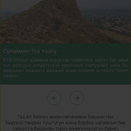
Сулайман-Тоо тоосу
ЮНЕСКОнун дүйнөлүк мурастар тизмесине кирген бул ыйык
тоо шаардын укмуштуудай көрүнүшүн тартуулайт жана Ош
шаарынын маанилүү маданий жана руханий эстелиги болуп
саналат.
TezJet Airlines авиакомпаниясы Бишкектен,
Кыргызстандын түштүгүн жана борбор калаасын бир
саякатта башынан өткөрүү мүмкүнчүлүгүн берип,