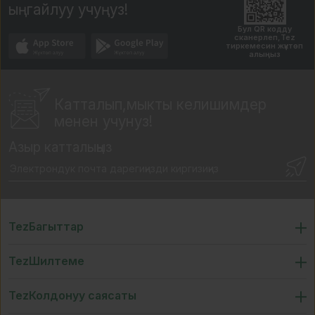
ыңгайлуу учуңуз!
Бул QR кодду
сканерлеп,Tez
тиркемесин жүктөп
алыңыз
Катталып,мыкты
келишимдер
менен учунуз!
Азыр катталыңыз
TezБагыттар
TezШилтеме
TezКолдонуу саясаты