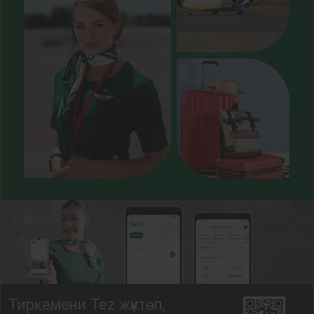
Тиркемени Tez жүктөп,