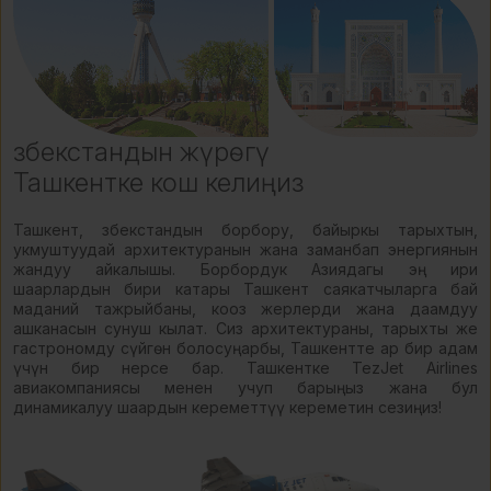
Өзбекстандын жүрөгү
Ташкентке кош келиңиз
Ташкент, Өзбекстандын борбору, байыркы тарыхтын,
укмуштуудай архитектуранын жана заманбап энергиянын
жандуу айкалышы. Борбордук Азиядагы эң ири
шаарлардын бири катары Ташкент саякатчыларга бай
маданий тажрыйбаны, кооз жерлерди жана даамдуу
ашканасын сунуш кылат. Сиз архитектураны, тарыхты же
гастрономду сүйгөн болосуңарбы, Ташкентте ар бир адам
үчүн бир нерсе бар. Ташкентке TezJet Airlines
авиакомпаниясы менен учуп барыңыз жана бул
динамикалуу шаардын кереметтүү кереметин сезиңиз!