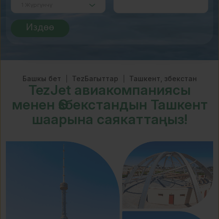
Издөө
Башкы бет
TezБагыттар
Ташкент, Өзбекстан
TezJet авиакомпаниясы
менен Өзбекстандын Ташкент
шаарына саякаттаңыз!