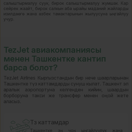
салыштырмалуу суук, бирок салыштырмалуу жумшак. Кар
сейрек жаайт, бирок салкын аба ырайы маданий жайларды
изилдөөгө жана өзбек тамактарынын жылуусуна ыңгайлуу
учур.
TezJet авиакомпаниясы
менен Ташкентке кантип
барса болот?
TezJet Airlines Кыргызстандын бир нече шаарларынан
Ташкентке түз каттамдарды сунуш кылат. Ташкент эл
аралык аэропортуна келгенден кийин, шаардын
борборуна такси же трансфер менен оңой жете
аласыз.
Түз каттамдар
Ташкентке эң чоң ыңгайлуулук жана