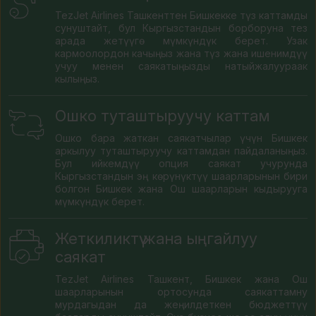
TezJet Airlines Ташкенттен Бишкекке түз каттамды
сунуштайт, бул Кыргызстандын борборуна тез
арада жетүүгө мүмкүндүк берет. Узак
кармоолордон качыңыз жана түз жана ишенимдүү
учуу менен саякатыңызды натыйжалуураак
кылыңыз.
Ошко туташтыруучу каттам
Ошко бара жаткан саякатчылар үчүн Бишкек
аркылуу туташтыруучу каттамдан пайдаланыңыз.
Бул ийкемдүү опция саякат учурунда
Кыргызстандын эң көрүнүктүү шаарларынын бири
болгон Бишкек жана Ош шаарларын кыдырууга
мүмкүндүк берет.
Жеткиликтүү жана ыңгайлуу
саякат
TezJet Airlines Ташкент, Бишкек жана Ош
шаарларынын ортосунда саякаттамну
мурдагыдан да жеңилдеткен бюджеттүү