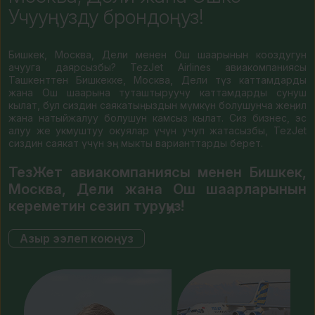
Учууңузду брондоңуз!
Бишкек, Москва, Дели менен Ош шаарынын кооздугун
ачууга даярсызбы? TezJet Airlines авиакомпаниясы
Ташкенттен Бишкекке, Москва, Дели түз каттамдарды
жана Ош шаарына туташтыруучу каттамдарды сунуш
кылат, бул сиздин саякатыңыздын мүмкүн болушунча жеңил
жана натыйжалуу болушун камсыз кылат. Сиз бизнес, эс
алуу же укмуштуу окуялар үчүн учуп жатасызбы, TezJet
сиздин саякат үчүн эң мыкты варианттарды берет.
ТезЖет авиакомпаниясы менен Бишкек,
Москва, Дели жана Ош шаарларынын
кереметин сезип туруңуз!
Азыр ээлеп коюңуз