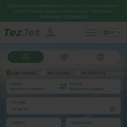
Эбола вирусуна байланыштуу саякат боюнча маалымат:
сапарга чыгар алдында өлкөгө кирүү талаптарын
текшериңиз
Кененирээк
KY
Бир тарапка
Эки тарапка
Көп багыттуу
Кайдан
Каякка
Кетүү күнү
Жүргүнчү
Промо-код