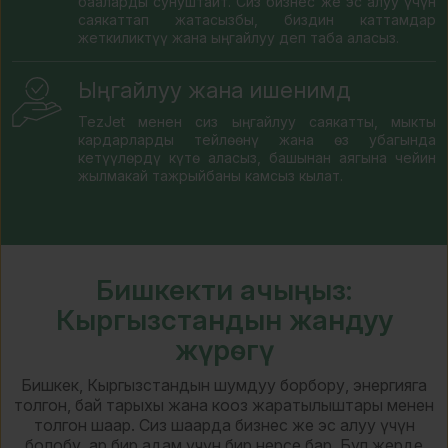
бааларды сунуштайт. Сиз бизнес же эс алуу үчүн
саякаттап жатасызбы, биздин каттамдар
жеткиликтүү жана ыңгайлуу деп таба аласыз.
Ыңгайлуу жана ишенимдүү
TezJet менен сиз ыңгайлуу саякатты, мыкты
кардарларды тейлөөнү жана өз убагында
кетүүлөрдү күтө аласыз, башынан аягына чейин
жылмакай тажрыйбаны камсыз кылат.
Бишкекти ачыңыз:
Кыргызстандын жандуу
жүрөгү
Бишкек, Кыргызстандын шумдуу борбору, энергияга
толгон, бай тарыхы жана кооз жаратылыштары менен
толгон шаар. Сиз шаарда бизнес же эс алуу үчүн
болобу, ар бир адам үчүн бир нерсе бар. Бул жерде