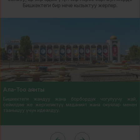
Бишкектеги бир нече кызыктуу жерлер.
Ала-Тоо аянты
Бишкектеги жандуу жана борбордук чогулуучу жай,
сейилдөө же жергиликтүү маданият жана окуялар менен
таанышуу үчүн идеалдуу.