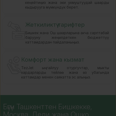
кеңейтиңиз жана эки укмуштуудай шаарды
кыдырууга мүмкүндүк берет.
Жеткиликтүү тарифтер
Бишкек жана Ош шаарларына акча сарптабай
барууну жеңилдеткен бюджеттүү
каттамдардан пайдаланыңыз.
Комфорт жана кызмат
TezJet ыңгайлуу отургучтар, мыкты
кардарларды тейлөө жана өз убагында
каттамдар менен саякатта эс алыңыз.
Бүгүн Ташкенттен Бишкекке,
Москва, Дели жана Ошко