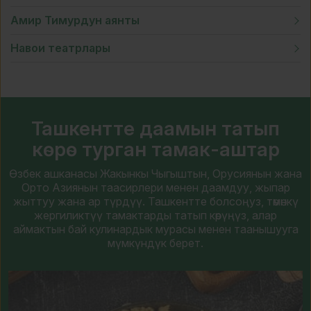
Амир Тимурдун аянты
Навои театрлары
Ташкентте даамын татып
көрө турган тамак-аштар
Өзбек ашканасы Жакынкы Чыгыштын, Орусиянын жана
Орто Азиянын таасирлери менен даамдуу, жыпар
жыттуу жана ар түрдүү. Ташкентте болсоңуз, төмөнкү
жергиликтүү тамактарды татып көрүңүз, алар
аймактын бай кулинардык мурасы менен таанышууга
мүмкүндүк берет.