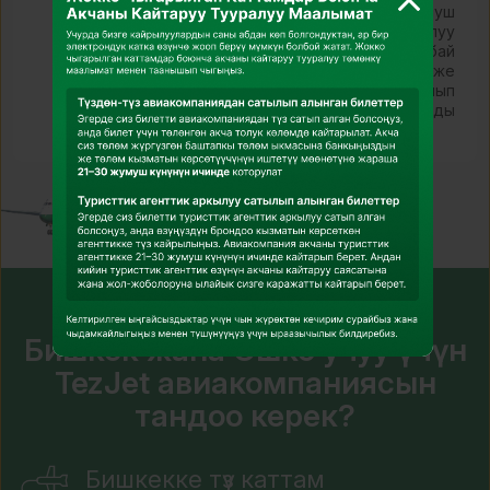
ыңгайлуу жана арзан каттамдарды сунуш
кылат. Сиз Кыргызстандын динамикалуу
борборуна барасызбы, Ош шаарынын бай
тарыхы менен таанышып жатасызбы, же
аймактын кооз пейзаждарына суктанып
жатасызбы, TezJet сиздин саякатыңызды
ыңгайлуу жана стресссиз кылат.
Эмне үчүн Ташкенттен
Бишкек жана Ошко учуу үчүн
TezJet авиакомпаниясын
тандоо керек?
Бишкекке түз каттам