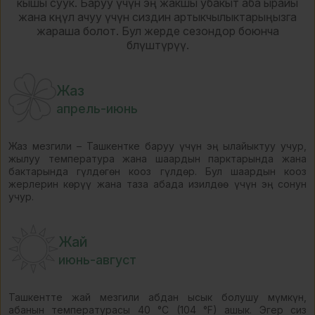
кышы суук. Баруу үчүн эң жакшы убакыт аба ырайы
жана көңүл ачуу үчүн сиздин артыкчылыктарыңызга
жараша болот. Бул жерде сезондор боюнча
бөлүштүрүү.
Жаз
апрель-июнь
Жаз мезгили – Ташкентке баруу үчүн эң ылайыктуу учур,
жылуу температура жана шаардын парктарында жана
бактарында гүлдөгөн кооз гүлдөр. Бул шаардын кооз
жерлерин көрүү жана таза абада изилдөө үчүн эң сонун
учур.
Жай
июнь-август
Ташкентте жай мезгили абдан ысык болушу мүмкүн,
абанын температурасы 40 °C (104 °F) ашык. Эгер сиз