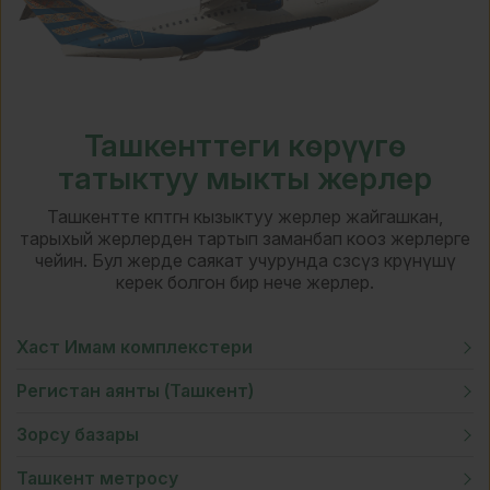
Ташкенттеги көрүүгө
татыктуу мыкты жерлер
Ташкентте көптөгөн кызыктуу жерлер жайгашкан,
тарыхый жерлерден тартып заманбап кооз жерлерге
чейин. Бул жерде саякат учурунда сөзсүз көрүнүшү
керек болгон бир нече жерлер.
Хаст Имам комплекстери
Регистан аянты (Ташкент)
Зорсу базары
Ташкент метросу