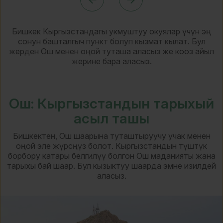
Бишкек Кыргызстандагы укмуштуу окуялар үчүн эң
сонун башталгыч пункт болуп кызмат кылат. Бул
жерден Ош менен оңой туташа аласыз же кооз айыл
жерине бара аласыз.
Ош: Кыргызстандын тарыхый
асыл ташы
Бишкектен, Ош шаарына туташтыруучу учак менен
оңой эле жүрсөңүз болот. Кыргызстандын түштүк
борбору катары белгилүү болгон Ош маданияты жана
тарыхы бай шаар. Бул кызыктуу шаарда эмне изилдей
аласыз.