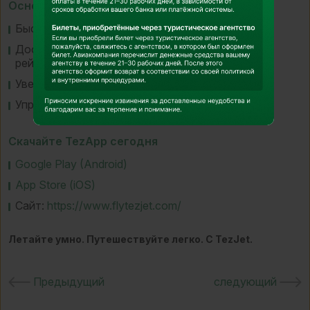
Основные функции TezApp
Быстрое и безопасное бронирование рейсов
Доступ к посадочным талонам и информации о
рейсах
Уведомления и обновления в реальном времени
Управление бронированиями на ходу
Скачайте TezApp сегодня
Google Play (Android)
App Store (iOS)
Сайт:
https://www.flytezjet.com/
Летайте умно. Путешествуйте легко. С TezJet.
Предыдущий
следующий