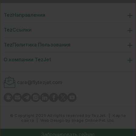
TezНаправления
TezСсылки
TezПолитика Пользования
О компании TezJet
care@flytezjet.com
© Copyright 2025 All rights reserved by TezJet.
|
Карта
сайта
|
Web Design by Image Online Pvt. Ltd.
Забронировать сейчас