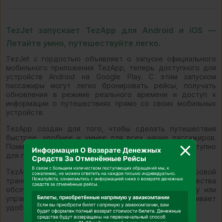
TezJet запускает TezApp для Android и iOS —
Летайте умно, путешествуйте легко.
TezJet с гордостью объявляет о запуске официального
мобильного приложения TezApp, теперь доступного для
устройств Android на Google Play. С этим запуском
пассажиры могут легко бронировать рейсы, получать
обновления в режиме реального времени и доступ к
информации о путешествиях прямо со своих мобильных
устройств.
TezApp создан для того, чтобы сделать путешествия
быстрее, удобнее и умнее для всех наших пассажиров.
Помимо версии для Android, приложение также доступно
для пользователей iOS в App Store.
TezApp — это важный шаг в нашей цифровой
трансформации, направленной на улучшение качества
обслуживания клиентов. Планируете ли вы поездку или
управляете бронированием, TezApp обеспечивает
удобство путешествий прямо в вашей ладони.