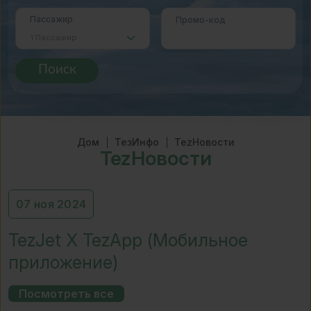
Пассажир
Промо-код
Поиск
Дом
ТезИнфо
TezНовости
TezНовости
07 ноя 2024
TezJet X TezApp (Мобильное
приложение)
Посмотреть все