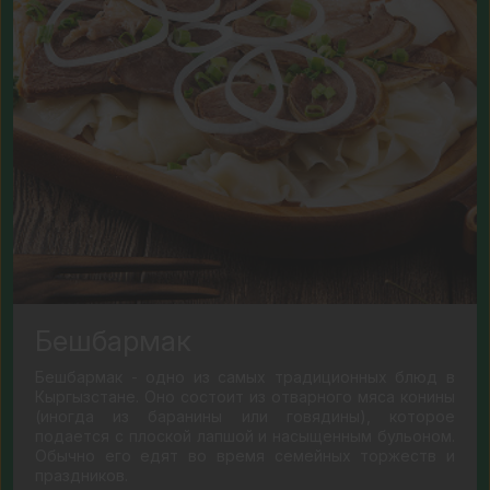
Бешбармак
Бешбармак - одно из самых традиционных блюд в
Кыргызстане. Оно состоит из отварного мяса конины
(иногда из баранины или говядины), которое
подается с плоской лапшой и насыщенным бульоном.
Обычно его едят во время семейных торжеств и
праздников.