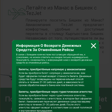
Летайте из Манас в Бишкек с
TezJet
Планируете посетить Бишкек из Манас?
Авиакомпания TezJet предлагает
комфортные, удобные и доступные
перелеты в столицу Кыргызстана Бишкек.
Независимо от того, путешествуете ли вы
по делам, на отдых или для знакомства с
этим оживленным городом, TezJet легко
доставит вас в пункт назначения с
помощью прямых и надежных рейсов.
Почему стоит выбрать TezJet
для перелетов из Манас в