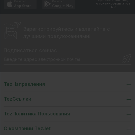
отсканировав этот
QR
Зарегистрируйтесь и взлетайте
с
лучшими предложениями!
Подписаться сейчас
TezНаправления
TezСсылки
TezПолитика Пользования
О компании TezJet