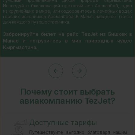
лучшими проявлениями дикой природы Кыргызстана.
Исследуйте близлежащий ореховый лес Арсланбоб, один
из крупнейших в мире, или оздоровитесь в лечебных водах
горячих источников Арсланбоба. В Манас найдется что-то
для каждого путешественника.
Забронируйте билет на рейс TezJet из Бишкек в
Манас и погрузитесь в мир природных чудес
Кыргызстана.
Почему стоит выбрать
авиакомпанию TezJet?
Доступные тарифы
Путешествуйте выгодно благодаря нашим