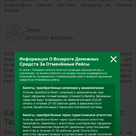
попробовать свежие местные продукты на Ошском
базаре.
Зима
декабрь-февраль
Хотя зима может быть холодной, когда температура
опускается ниже нуля, это прекрасное время для
посещения города, если вам нравятся снежные пейзажи.
Если вы любите зимние виды спорта, вы можете посетить
близлежащие горнолыжные курорты, такие как Каракол,
расположенный всего в нескольких часах езды от Бишкека.
Как добраться до Бишкека с
TezJet
TezJet предлагает прямые рейсы в Бишкек из